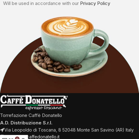
Will be used in accordance with our
Privacy Policy
Torrefazione Caffè Donatello
A.D. Distribuzione S.r.l.
Via Leopoldo di Toscana, 8 52048 Monte San Savino (AR) Italy
Mail: info@caffedonatello.it
0