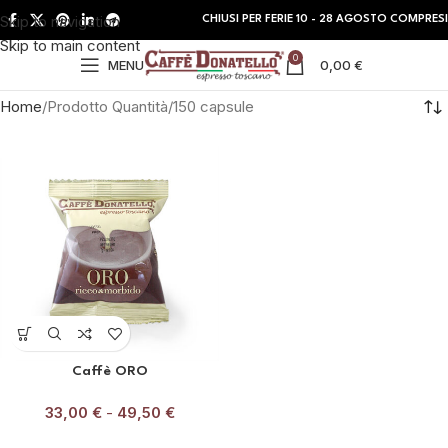
Skip to navigation
CHIUSI PER FERIE 10 - 28 AGOSTO COMPRESI
Skip to main content
0
MENU
0,00
€
Home
Prodotto Quantità
150 capsule
Caffè ORO
33,00
€
-
49,50
€