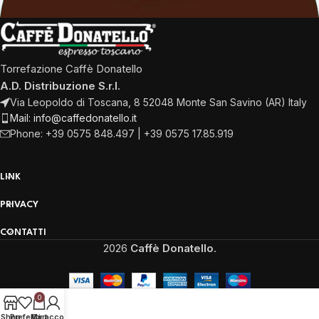
Torrefazione Caffè Donatello
A.D. Distribuzione S.r.l.
Via Leopoldo di Toscana, 8 52048 Monte San Savino (AR) Italy
Mail: info@caffedonatello.it
Phone: +39 0575 848.497 | +39 0575 17.85.919
LINK
PRIVACY
CONTATTI
2026
Caffè Donatello
.
0
Shop
Preferiti
My account
Cart