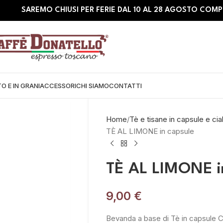
SAREMO CHIUSI PER FERIE DAL 10 AL 28 AGOSTO COMP
O E IN GRANI
ACCESSORI
CHI SIAMO
CONTATTI
Home
Tè e tisane in capsule e cia
TÈ AL LIMONE in capsule
TÈ AL LIMONE i
9,00
€
Bevanda a base di Tè in capsule 