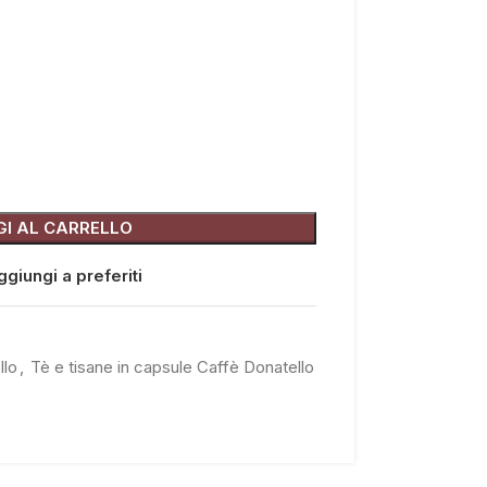
I AL CARRELLO
giungi a preferiti
llo
,
Tè e tisane in capsule Caffè Donatello