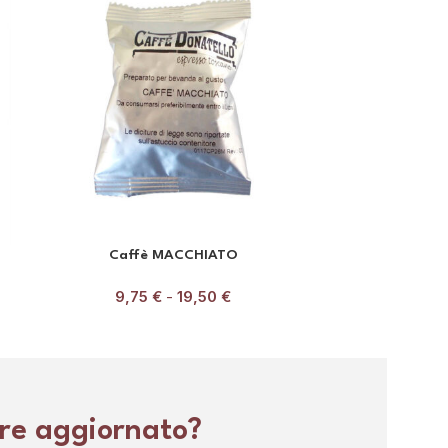
Caffè MACCHIATO
9,75
€
-
19,50
€
9,
re aggiornato?