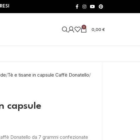
RESI
0
0,00
€
lde
Tè e tisane in capsule Caffè Donatello
n capsule
Caffè Donatello da 7 grammi confezionate