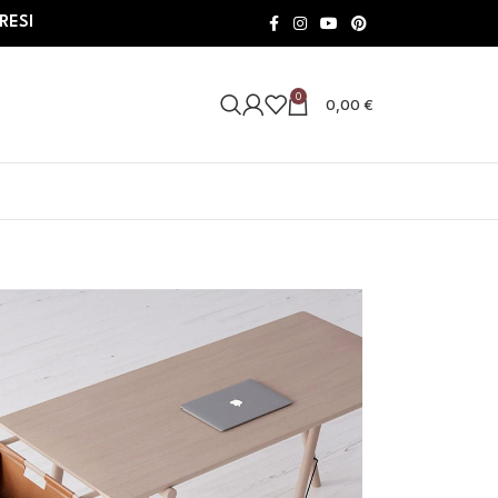
RESI
0
0,00
€