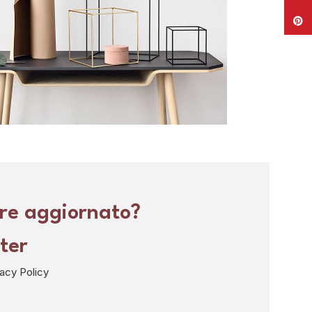
Pinte
Kitchen
teu ullamcorper
re aggiornato?
tter
vacy Policy