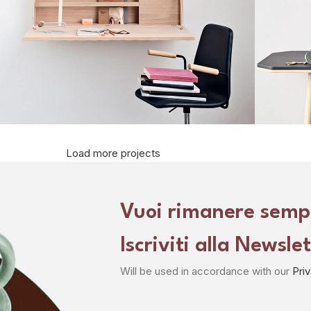
Load more projects
Lighting
enenatis nam phasellus
Leo u
Vuoi rimanere semp
Iscriviti alla Newsle
Will be used in accordance with our
Pri